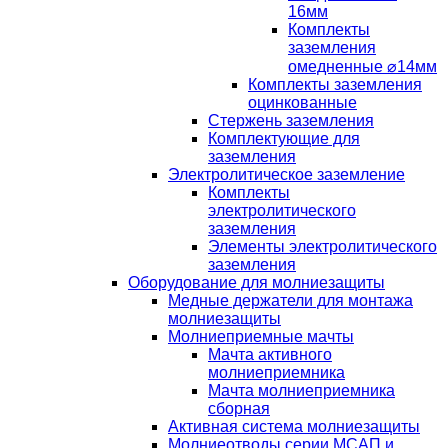
16мм
Комплекты
заземления
омедненные ⌀14мм
Комплекты заземления
оцинкованные
Стержень заземления
Комплектующие для
заземления
Электролитическое заземление
Комплекты
электролитического
заземления
Элементы электролитического
заземления
Оборудование для молниезащиты
Медные держатели для монтажа
молниезащиты
Молниеприемные мачты
Мачта активного
молниеприемника
Мачта молниеприемника
сборная
Активная система молниезащиты
Молниеотводы серии МСАП и