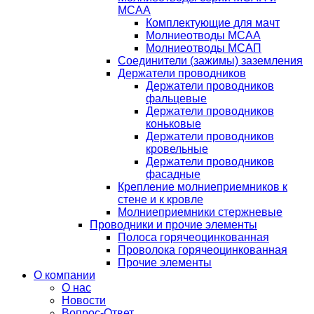
МСАА
Комплектующие для мачт
Молниеотводы МСАА
Молниеотводы МСАП
Соединители (зажимы) заземления
Держатели проводников
Держатели проводников
фальцевые
Держатели проводников
коньковые
Держатели проводников
кровельные
Держатели проводников
фасадные
Крепление молниеприемников к
стене и к кровле
Молниеприемники стержневые
Проводники и прочие элементы
Полоса горячеоцинкованная
Проволока горячеоцинкованная
Прочие элементы
О компании
О нас
Новости
Вопрос-Ответ