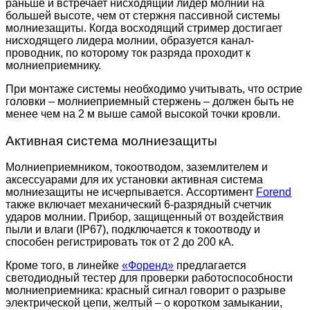
раньше и встречает нисходящий лидер молнии на
большей высоте, чем от стержня пассивной системы
молниезащиты. Когда восходящий стример достигает
нисходящего лидера молнии, образуется канал-
проводник, по которому ток разряда проходит к
молниеприемнику.
При монтаже системы необходимо учитывать, что острие
головки – молниеприемный стержень – должен быть не
менее чем на 2 м выше самой высокой точки кровли.
Активная система молниезащиты
Молниеприемником, токоотводом, заземлителем и
аксессуарами для их установки активная система
молниезащиты не исчерпывается. Ассортимент
Forend
также включает механический 6-разрядный счетчик
ударов молнии. Прибор, защищенный от воздействия
пыли и влаги (IP67), подключается к токоотводу и
способен регистрировать ток от 2 до 200 кA.
Кроме того, в линейке
«Форенд»
предлагается
светодиодный тестер для проверки работоспособности
молниеприемника: красный сигнал говорит о разрыве
электрической цепи, желтый – о коротком замыкании,