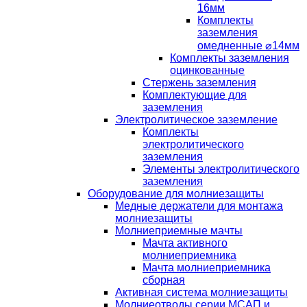
16мм
Комплекты
заземления
омедненные ⌀14мм
Комплекты заземления
оцинкованные
Стержень заземления
Комплектующие для
заземления
Электролитическое заземление
Комплекты
электролитического
заземления
Элементы электролитического
заземления
Оборудование для молниезащиты
Медные держатели для монтажа
молниезащиты
Молниеприемные мачты
Мачта активного
молниеприемника
Мачта молниеприемника
сборная
Активная система молниезащиты
Молниеотводы серии МСАП и