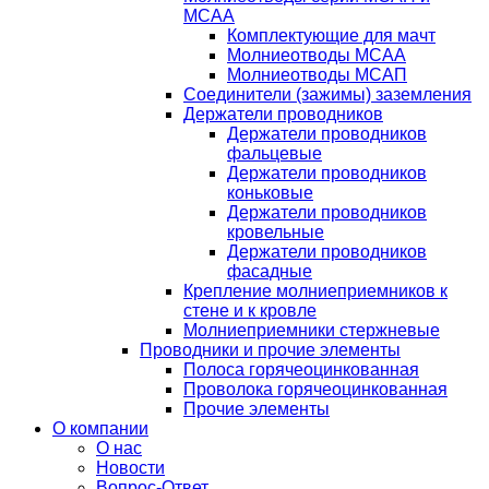
МСАА
Комплектующие для мачт
Молниеотводы МСАА
Молниеотводы МСАП
Соединители (зажимы) заземления
Держатели проводников
Держатели проводников
фальцевые
Держатели проводников
коньковые
Держатели проводников
кровельные
Держатели проводников
фасадные
Крепление молниеприемников к
стене и к кровле
Молниеприемники стержневые
Проводники и прочие элементы
Полоса горячеоцинкованная
Проволока горячеоцинкованная
Прочие элементы
О компании
О нас
Новости
Вопрос-Ответ