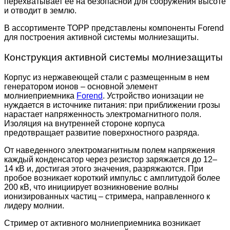
перехватывает ее на безопасной для сооружения высоте
и отводит в землю.
В ассортименте ТОРР представлены компоненты Forend
для построения активной системы молниезащиты.
Конструкция активной системы молниезащиты
Корпус из нержавеющей стали с размещенным в нем
генератором ионов – основной элемент
молниеприемника
Forend
. Устройство ионизации не
нуждается в источнике питания: при приближении грозы
нарастает напряженность электромагнитного поля.
Изоляция на внутренней стороне корпуса
предотвращает развитие поверхностного разряда.
От наведенного электромагнитным полем напряжения
каждый конденсатор через резистор заряжается до 12–
14 кВ и, достигая этого значения, разряжаются. При
пробое возникает короткий импульс с амплитудой более
200 кВ, что инициирует возникновение волны
ионизированных частиц – стримера, направленного к
лидеру молнии.
Стример от активного молниеприемника возникает