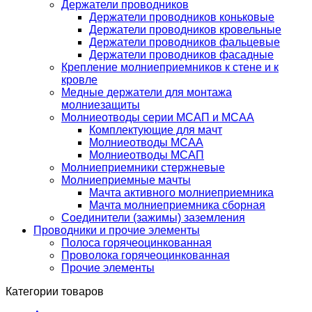
Держатели проводников
Держатели проводников коньковые
Держатели проводников кровельные
Держатели проводников фальцевые
Держатели проводников фасадные
Крепление молниеприемников к стене и к
кровле
Медные держатели для монтажа
молниезащиты
Молниеотводы серии МСАП и МСАА
Комплектующие для мачт
Молниеотводы МСАА
Молниеотводы МСАП
Молниеприемники стержневые
Молниеприемные мачты
Мачта активного молниеприемника
Мачта молниеприемника сборная
Соединители (зажимы) заземления
Проводники и прочие элементы
Полоса горячеоцинкованная
Проволока горячеоцинкованная
Прочие элементы
Категории товаров