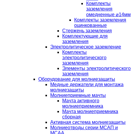
Комплекты
заземления
омедненные ⌀14мм
Комплекты заземления
оцинкованные
Стержень заземления
Комплектующие для
заземления
Электролитическое заземление
Комплекты
электролитического
заземления
Элементы электролитического
заземления
Оборудование для молниезащиты
Медные держатели для монтажа
молниезащиты
Молниеприемные мачты
Мачта активного
молниеприемника
Мачта молниеприемника
сборная
Активная система молниезащиты
Молниеотводы серии МСАП и
МСАА