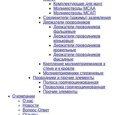
Комплектующие для мачт
Молниеотводы МСАА
Молниеотводы МСАП
Соединители (зажимы) заземления
Держатели проводников
Держатели проводников
фальцевые
Держатели проводников
коньковые
Держатели проводников
кровельные
Держатели проводников
фасадные
Крепление молниеприемников к
стене и к кровле
Молниеприемники стержневые
Проводники и прочие элементы
Полоса горячеоцинкованная
Проволока горячеоцинкованная
Прочие элементы
О компании
О нас
Новости
Вопрос-Ответ
Отзывы