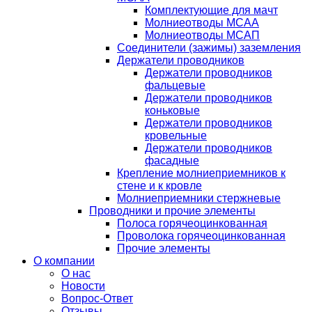
Комплектующие для мачт
Молниеотводы МСАА
Молниеотводы МСАП
Соединители (зажимы) заземления
Держатели проводников
Держатели проводников
фальцевые
Держатели проводников
коньковые
Держатели проводников
кровельные
Держатели проводников
фасадные
Крепление молниеприемников к
стене и к кровле
Молниеприемники стержневые
Проводники и прочие элементы
Полоса горячеоцинкованная
Проволока горячеоцинкованная
Прочие элементы
О компании
О нас
Новости
Вопрос-Ответ
Отзывы