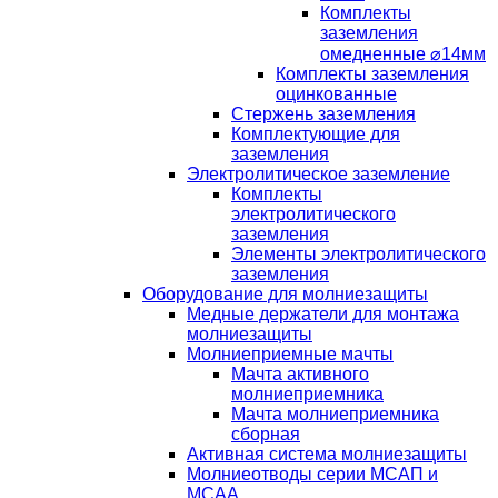
Комплекты
заземления
омедненные ⌀14мм
Комплекты заземления
оцинкованные
Стержень заземления
Комплектующие для
заземления
Электролитическое заземление
Комплекты
электролитического
заземления
Элементы электролитического
заземления
Оборудование для молниезащиты
Медные держатели для монтажа
молниезащиты
Молниеприемные мачты
Мачта активного
молниеприемника
Мачта молниеприемника
сборная
Активная система молниезащиты
Молниеотводы серии МСАП и
МСАА