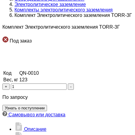
Электролитическое заземление
Комплекты электролитического заземления
Комплект Электролитического заземления TORR-3Г
Комплект Электролитического заземления TORR-3Г
Под заказ
Код
QN-0010
Вес, кг
123
Количество
+
-
товара
Комплект
По запросу
Электролитического
заземления
Узнать о поступлении
TORR-
Самовывоз или доставка
3Г
Описание