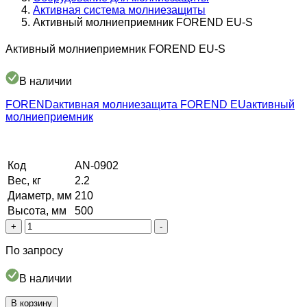
Активная система молниезащиты
Активный молниеприемник FOREND EU-S
Активный молниеприемник FOREND EU-S
В наличии
FOREND
активная молниезащита FOREND EU
активный
молниеприемник
Код
AN-0902
Вес, кг
2.2
Диаметр, мм
210
Высота, мм
500
Количество
+
-
товара
Активный
По запросу
молниеприемник
FOREND
В наличии
EU-
S
В корзину