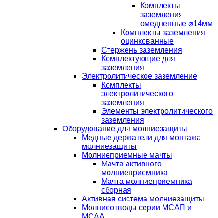
Комплекты
заземления
омедненные ⌀14мм
Комплекты заземления
оцинкованные
Стержень заземления
Комплектующие для
заземления
Электролитическое заземление
Комплекты
электролитического
заземления
Элементы электролитического
заземления
Оборудование для молниезащиты
Медные держатели для монтажа
молниезащиты
Молниеприемные мачты
Мачта активного
молниеприемника
Мачта молниеприемника
сборная
Активная система молниезащиты
Молниеотводы серии МСАП и
МСАА