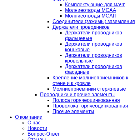
Комплектующие для мачт
Молниеотводы МСАА
Молниеотводы МСАП
Соединители (зажимы) заземления
Держатели проводников
Держатели проводников
фальцевые
Держатели проводников
коньковые
Держатели проводников
кровельные
Держатели проводников
фасадные
Крепление молниеприемников к
стене и к кровле
Молниеприемники стержневые
Проводники и прочие элементы
Полоса горячеоцинкованная
Проволока горячеоцинкованная
Прочие элементы
О компании
О нас
Новости
Вопрос-Ответ
Отзывы