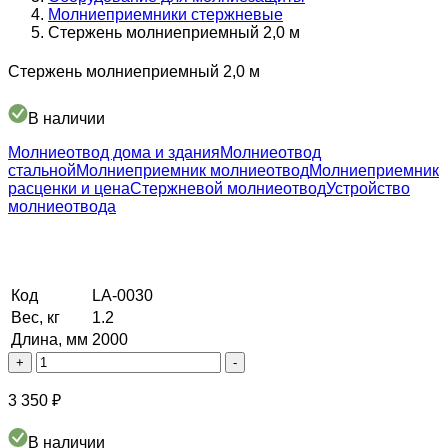
Молниеприемники стержневые
Стержень молниеприемный 2,0 м
Стержень молниеприемный 2,0 м
В наличии
Молниеотвод дома и здания
Молниеотвод
стальной
Молниеприемник молниеотвод
Молниеприемник
расценки и цена
Стержневой молниеотвод
Устройство
молниеотвода
Код
LA-0030
Вес, кг
1.2
Длина, мм
2000
Количество
+
-
товара
Стержень
3 350
₽
молниеприемный
2,0
В наличии