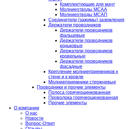
Комплектующие для мачт
Молниеотводы МСАА
Молниеотводы МСАП
Соединители (зажимы) заземления
Держатели проводников
Держатели проводников
фальцевые
Держатели проводников
коньковые
Держатели проводников
кровельные
Держатели проводников
фасадные
Крепление молниеприемников к
стене и к кровле
Молниеприемники стержневые
Проводники и прочие элементы
Полоса горячеоцинкованная
Проволока горячеоцинкованная
Прочие элементы
О компании
О нас
Новости
Вопрос-Ответ
Отзывы