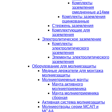
Комплекты
заземления
омедненные ⌀14мм
Комплекты заземления
оцинкованные
Стержень заземления
Комплектующие для
заземления
Электролитическое заземление
Комплекты
электролитического
заземления
Элементы электролитического
заземления
Оборудование для молниезащиты
Медные держатели для монтажа
молниезащиты
Молниеприемные мачты
Мачта активного
молниеприемника
Мачта молниеприемника
сборная
Активная система молниезащиты
Молниеотводы серии МСАП и
МСАА