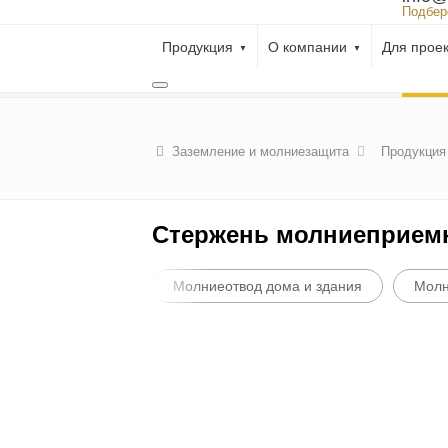
Подбер
Продукция
О компании
Для прое
Заземление и молниезащита
Продукция
Стержень молниеприем
Молниеотвод дома и здания
Молн