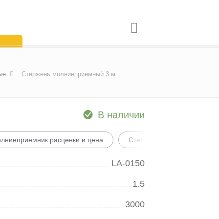
ые
Стержень молниеприемный 3 м
В наличии
лниеприемник расценки и цена
Стержневой молниеотвод
LA-0150
1.5
3000