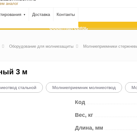
ем аналог
ктирования
Доставка
Контакты
Обратная связь
Оборудование для молниезащиты
Молниеприемники стержнев
ный 3 м
иеотвод стальной
Молниеприемник молниеотвод
Мо
Код
Вес, кг
Длина, мм