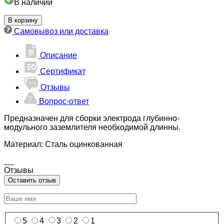
В наличии
16
мм
В корзину
х
Самовывоз или доставка
1500
мм
Описание
Сертификат
Отзывы
Вопрос-ответ
Предназначен для сборки электрода глубинно-
модульного заземлителя необходимой длинны.
Материал: Сталь оцинкованная
Отзывы
Оставить отзыв
5
4
3
2
1