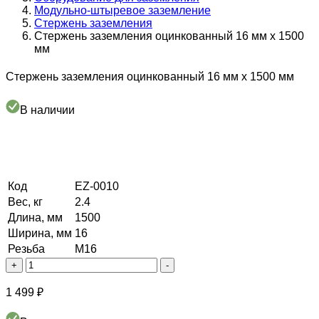
Модульно-штыревое заземление
Стержень заземления
Стержень заземления оцинкованный 16 мм х 1500
мм
Стержень заземления оцинкованный 16 мм х 1500 мм
В наличии
Код
EZ-0010
Вес, кг
2.4
Длина, мм
1500
Ширина, мм
16
Резьба
М16
Количество
+
-
товара
Стержень
1 499
₽
заземления
оцинкованный