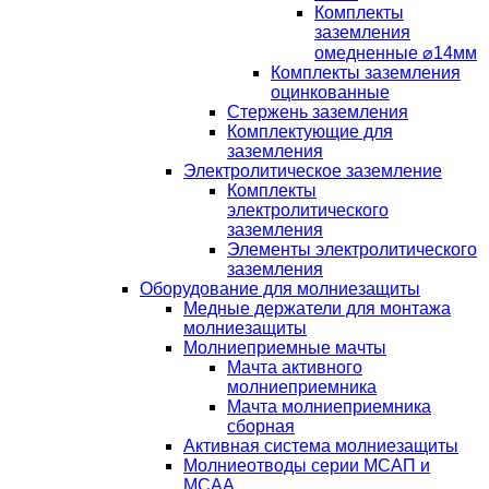
Комплекты
заземления
омедненные ⌀14мм
Комплекты заземления
оцинкованные
Стержень заземления
Комплектующие для
заземления
Электролитическое заземление
Комплекты
электролитического
заземления
Элементы электролитического
заземления
Оборудование для молниезащиты
Медные держатели для монтажа
молниезащиты
Молниеприемные мачты
Мачта активного
молниеприемника
Мачта молниеприемника
сборная
Активная система молниезащиты
Молниеотводы серии МСАП и
МСАА