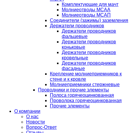
Комплектующие для мачт
Молниеотводы МСАА
Молниеотводы МСАП
Соединители (зажимы) заземления
Держатели проводников
Держатели проводников
фальцевые
Держатели проводников
коньковые
Держатели проводников
кровельные
Держатели проводников
фасадные
Крепление молниеприемников к
стене и к кровле
Молниеприемники стержневые
Проводники и прочие элементы
Полоса горячеоцинкованная
Проволока горячеоцинкованная
Прочие элементы
О компании
О нас
Новости
Вопрос-Ответ
Отзывы